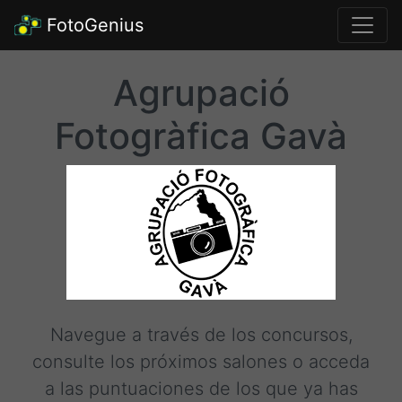
FotoGenius
Agrupació
Fotogràfica Gavà
Navegue a través de los concursos,
consulte los próximos salones o acceda
a las puntuaciones de los que ya has